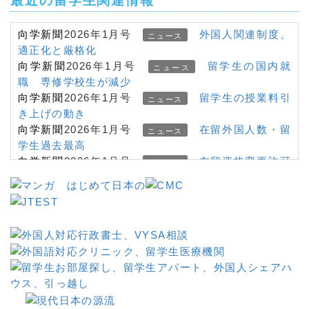
最近の留学生関連情報
向学新聞
2026年1月号
外国人関連制度、
ニュース
適正化と厳格化
向学新聞
2026年1月号
留学生の国内就
ニュース
職 専修学校生が減少
向学新聞
2026年1月号
留学生の授業料引
ニュース
き上げの動き
向学新聞
2026年1月号
在留外国人数・留
ニュース
学生過去最高
向学新聞
2026年1月号
在留資格変更許可
ニュース
申請 書類省略対象拡大
向学新聞
2026年1月号
在留カード・マイ
ニュース
＿＿＿
ナンバーカード一体化
向学新聞
2026年1月号
＜在留資格＞「経
ニュース
営・管理」厳格化、起業家の声
&
向学新聞
2025年10月号
＜専門家に聞
インタビュー
く＞外国人の受入れ 日本の現在地
向学新聞
2025年10月号
海外の日本語学
ニュース
習者４００万人超