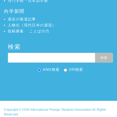
専門学校・日本語学校
ンポジウム
向学新聞
2024年10月号
高度外国人材の
向学新聞
ニュース
活躍促進
過去の報道記事
向学新聞
2024年10月号
外国人の子供の
ニュース
人物伝（現代日本の源流）
就学 実態は把握や支援に課題
投稿募集
ことばの力
向学新聞
2024年10月号
中小企業６３％
ニュース
「人手が不足している」
検索
向学新聞
2024年10月号
日本の労働移民
ニュース
政策 新たな段階に 労働移民政策レビュー
向学新聞
2024年10月号
外国人労働者
ニュース
２０４０年に９７万人不足
AND検索
OR検索
向学新聞
2024年7月号
留学生の国内就職
ニュース
率53％
向学新聞
2024年7月号
育成就労制度創設
ニュース
向学新聞
2024年7月号
日中韓教育大臣会
ニュース
合
向学新聞
2024年7月号
外国人との共生に
ニュース
関する意識調査
Copyright © 2026
International Foreign Students Association
All Rights
向学新聞
2024年7月号
外国人労働者の労
ニュース
Reserved.