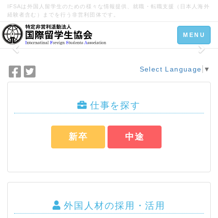
IFSAは外国人留学生のための様々な情報提供、就職・転職支援（日本人海外
経験者含む）までを行う非営利団体です。
Toggle
MENU
navigation
Select Language
▼
F
T
a
w
c
i
e
t
仕事を探す
b
t
o
e
新卒
中途
o
r
k
で
で
シ
シ
ェ
ェ
ア
ア
外国人材の採用・活用