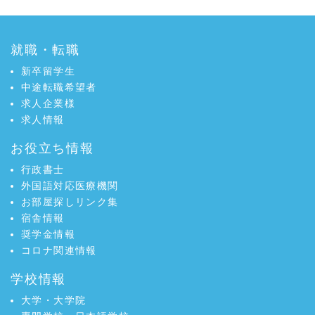
認知に課題
o
e
向学新聞
2025年4月号
在留外国人数過去
ニュース
o
r
最高 外国人留学生４０万人超
k
で
就職・転職
向学新聞
2025年4月号
外国人支援の担い
ニュース
で
シ
手 外国人支援コーディネーター
新卒留学生
シ
ェ
向学新聞
2025年4月号
外国人労働者増
ニュース
中途転職希望者
ェ
ア
加 留学生４人に３人がアルバイト
求人企業様
ア
向学新聞
2025年4月号
文部科学省 日本
ニュース
求人情報
語教育大会
お役立ち情報
向学新聞
2025年4月号
不法残留者７万４
ニュース
０００人 制度整備と適正な在留管理
行政書士
向学新聞
2025年4月号
入管庁主催イベン
ニュース
外国語対応医療機関
ト 家族連れが多数参加
お部屋探しリンク集
向学新聞
2025年1月号
外国人留学生数、
ニュース
宿舎情報
国内就職者数過去最高
奨学金情報
向学新聞
2025年1月号
認定日本語教育機
ニュース
コロナ関連情報
関 日本語教員試験スタート
学校情報
向学新聞
2025年1月号
スポーツで国際交
ニュース
流 １６カ国の外国人が参加
大学・大学院
向学新聞
2025年1月号
ＪＰ-ＭＩＲＡＩシ
ニュース