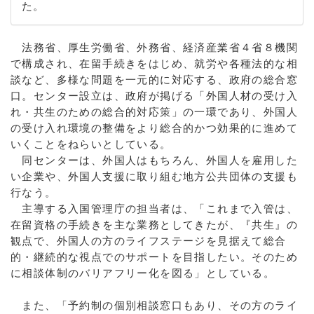
た。
法務省、厚生労働省、外務省、経済産業省４省８機関
で構成され、在留手続きをはじめ、就労や各種法的な相
談など、多様な問題を一元的に対応する、政府の総合窓
口。センター設立は、政府が掲げる「外国人材の受け入
れ・共生のための総合的対応策」の一環であり、外国人
の受け入れ環境の整備をより総合的かつ効果的に進めて
いくことをねらいとしている。
同センターは、外国人はもちろん、外国人を雇用した
い企業や、外国人支援に取り組む地方公共団体の支援も
行なう。
主導する入国管理庁の担当者は、「これまで入管は、
在留資格の手続きを主な業務としてきたが、『共生』の
観点で、外国人の方のライフステージを見据えて総合
的・継続的な視点でのサポートを目指したい。そのため
に相談体制のバリアフリー化を図る」としている。
また、「予約制の個別相談窓口もあり、その方のライ