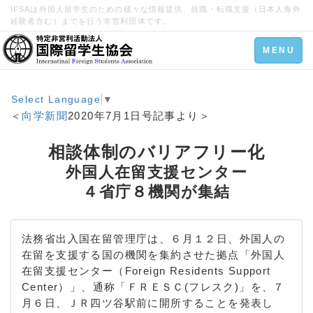
IFSAは外国人留学生のための様々な情報提供、就職・転職支援（日本人海外
経験者含む）までを行う非営利団体です。
Toggle
MENU
navigation
Select Language
▼
＜
向学新聞
2020年7月1日号記事より＞
相談体制のバリアフリー化
外国人在留支援センター
４省庁８機関が集結
法務省出入国在留管理庁は、６月１２日、外国人の
在留を支援する国の機関を集約させた拠点「外国人
在留支援センター（Foreign Residents Support
Center）」、通称「ＦＲＥＳＣ(フレスク)」を、７
月６日、ＪＲ四ツ谷駅前に開所することを発表し