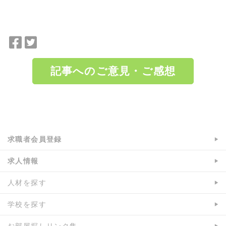
F
T
a
w
c
i
記事へのご意見・ご感想
e
t
b
t
o
e
a:7251 t:2 y:2
o
r
k
で
で
シ
求職者会員登録
シ
ェ
ェ
ア
求人情報
ア
人材を探す
学校を探す
お部屋探しリンク集