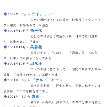
◆
ライシャワー
2002年 3月号
2001年 6月号
日米の掛け橋としての運命 渡米後アイデンティ
ティ確認 刺傷事件で日米混血
◆
孫平化
2001年12月号
2001年 6月号
心と心で付き合う友情が大切 日本で抗日運動
へ 日中友好の井戸掘り
◆
呉善花
2001年11月号
2001年 6月号
日韓のギャップを越えて 「悪魔の国」への留
学 日本人の気持ちになってみる
◆
邱永漢
2001年10月号
2001年 6月号
二人の母親に育てられて 一週間の勾留で人間が
成長 「金儲けの神様」の基礎が形成
◆
ドナルド・キーン
2001年 6月号
2001年 6月号
日本留学期間中、洋食を断つ 三島由紀夫との深
き友情 二つの母国を持つ幸せ
◆
魯迅
2001年 5月号
2001年 6月号
愛国者､正義の人､誠実の人 医学では中国を救え