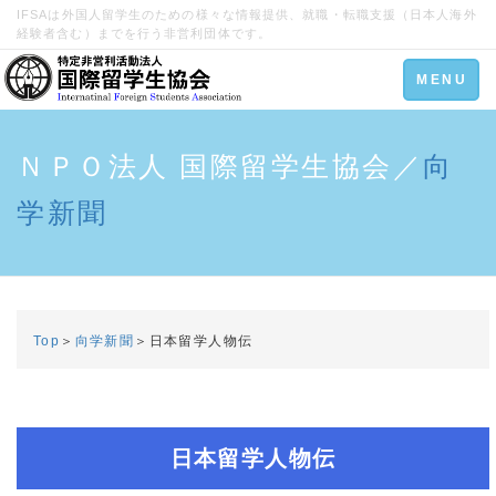
IFSAは外国人留学生のための様々な情報提供、就職・転職支援（日本人海外
経験者含む）までを行う非営利団体です。
Toggle
MENU
navigation
ＮＰＯ法人 国際留学生協会／
向
学新聞
Top
＞
向学新聞
＞日本留学人物伝
日本留学人物伝