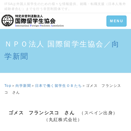
IFSAは外国人留学生のための様々な情報提供、就職・転職支援（日本人海外
経験者含む）までを行う非営利団体です。
Toggle
MENU
navigation
ＮＰＯ法人 国際留学生協会／
向
学新聞
Top
＞
向学新聞
＞
日本で働く留学生ＯＢたち
＞ゴメス フランシス
コ さん
ゴメス フランシスコ さん
（スペイン出身）
（丸紅株式会社）