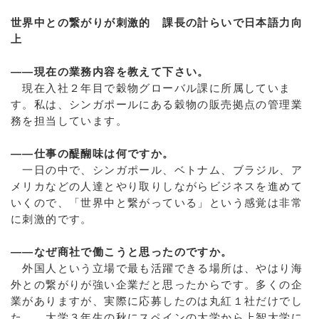
世界中との繋がりが刺激的 課長の計らいで日本語力向
上
――現在の業務内容を教えて下さい。
現在入社２年目で穀物グローバル課に所属していま
す。私は、シンガポールにある穀物の販売拠点の管理業
務を担当しています。
――仕事の醍醐味は何ですか。
一日の中で、シンガポール、ベトナム、ブラジル、ア
メリカなどの人達とやり取りしながらビジネスを進めて
いくので、「世界中と繋がっている」という感覚は非常
に刺激的です。
――なぜ商社で働こうと思ったのですか。
外国人という立場で最も活躍できる場所は、やはり海
外との繋がりが強い企業だと思ったからです。多くの企
業がありますが、実際に応募したのは丸紅１社だけでし
た。 大学３年生の秋にスペインの大学から上智大学に