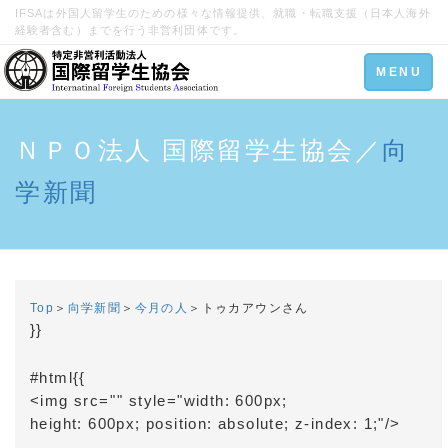
IFSAは外国人留学生のための様々な情報提供、就職・転職支援（日本人海外
経験者含む）までを行う非営利団体です。
Toggle
MENU
navigation
ＮＰＯ法人 国際留学生協会／
向
学新聞
Top
＞
向学新聞
＞
今月の人
＞
トゥカアウンさん
}}
#html{{
<img src="
" style="width: 600px;
height: 600px; position: absolute; z-index: 1;"/>