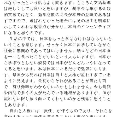
れなかったという話もよく聞きます。もちろん支給基準
は厳しくしても良いと思いますが、奨学金は単なる金銭
的支援ではなく、勉学意欲の助長が本来の意味であるは
ずですので、選ばれなかった場合にはその理由を明確に
示してくれれば改善点が分かり、本当のインセンティブ
になると思うのです。
生活の中では、日本をもっと学ばなければならないと
いうことを感じます。せっかく日本に留学していながら
社会に無関心であってはいけません。納豆などの日本食
を一回も食べたことがないという人もいますが、日本か
ら学ぼうとしない姿勢では日本がどんどんいやになって
くると思います。私は日本にいるだけで勉強になりま
す。母国から見れば日本は自由と人権が溢れすぎている
ように見えます。最初からそれがあることが当たり前
で、有り難味がわからないのかもしれません。今も飢餓
や内乱で多くの人が死んでいる地域がありますが、血が
流れない限り振り向いてくれないのかと残念に思うこと
もあります。
自由と人権には「責任」が伴うものであり、それらを
享受する人々に責任を与えることは大事だと思います。