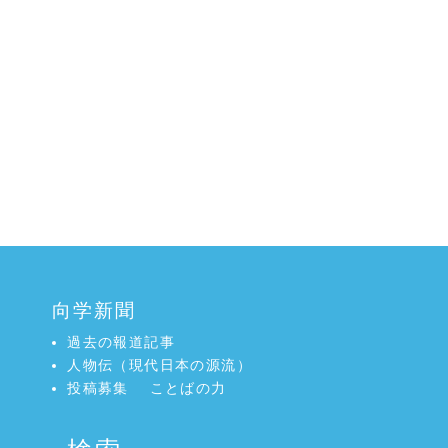
向学新聞
過去の報道記事
人物伝（現代日本の源流）
投稿募集
ことばの力