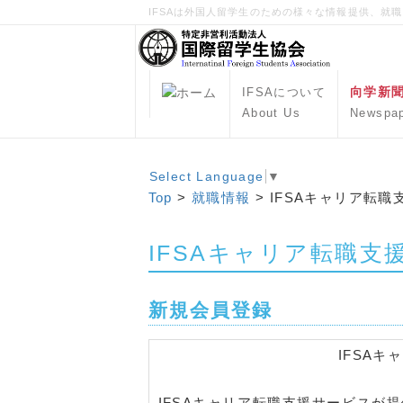
IFSAは外国人留学生のための様々な情報提供、就
向学新
IFSAについて
About Us
Newspa
Select Language
▼
Top
>
就職情報
> IFSAキャリア転
IFSAキャリア転職支
新規会員登録
IFSA
IFSAキャリア転職支援サービスが