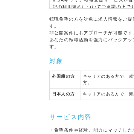
記の利用規約についてご承諾の上で
転職希望の方を対象に求人情報をご提
＜定義＞
す。
本規約において使用される各用語の
非公開案件にもアプローチが可能です
あなたの転職活動を強力にバックアッ
（a） IFSAキャリア転職支援サービ
す。
利用者から受領した求職票と求人企
人情報の提供、応募手続きの代行な
対象
（b）会員
外国籍の方
キャリアのある方で、就
IFSAキャリア転職支援サービスの
方。
がこれを承諾しサービスの提供を開
日本人の方
キャリアのある方で、海
＜サービスの提供＞
IFSAキャリア転職支援サービスは
サービス内容
ものとします。
・希望条件や経験、能力にマッチした