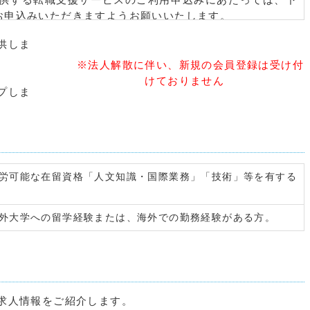
お申込みいただきますようお願いいたします。
供しま
※法人解散に伴い、新規の会員登録は受け付
定義は、以下に定めるとおりとします。
。
けておりません
プしま
ス
業が希望する求人条件との照合、求人票および補足する求
どのサービスの総称をいいます。
労可能な在留資格「人文知識・国際業務」「技術」等を有する
ご利用をお申込みいただき、IFSAキャリア転職支援サービス
始した方をいいます。
外大学への留学経験または、海外での勤務経験がある方。
、以下のサービスの中から会員に適切なサービスを提供する
求人情報をご紹介します。