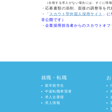
（a）会員から受領した求職票内容
（合致する求人がない場合には、すぐに情
提供
・応募書類の添削、面接の調整等を代
（b）応募手続きの代行（応募書類
・
「
スカウト型外国人採用サイト
」
に
（c）その他利用者の転職に有益と
非公開です）
・企業採用担当者からのスカウトオフ
＜サービスの変更・中断・終了＞
IFSAキャリア転職支援サービスは
a:98458 t:1 y:7
サービスの全部もしくは一部を変更
の通知の上で、サービスの全部また
＜個人情報の取り扱い＞
IFSAキャリア転職支援サービスは
者の個人情報を適切に収集・利用・
就職・転職
お
新卒留学生
＜個人情報の正確性＞
中途転職希望者
会員は、IFSAキャリア転職支援サ
求人企業様
よう正確に提供するものとし、個人
求人情報
責任を負うものとします。