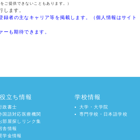
と求人条件との照合、ならびに照合結果に基づく求人情報の
報をご提供できないこともあります。）
行します。
の添削）
登録者の主なキャリア等を掲載します。（個人情報はサイト
判断する一切のサービス
ァーも期待できます。
、事業運営上やむを得ない場合は、会員に通知することなく
し、または一時中断することがあります。また、一定期間
は一部を終了することがあります。
、別途定める「個人情報の取り扱いについて」に従い、利用
提供・管理します。
役立ち情報
学校情報
行政書士
大学・大学院
外国語対応医療機関
専門学校・日本語学校
ービスおよび求人企業に対し、個人情報を不備・齟齬のない
お部屋探しリンク集
情報の内容が正確かつ最新であることについては、会員が
宿舎情報
奨学金情報