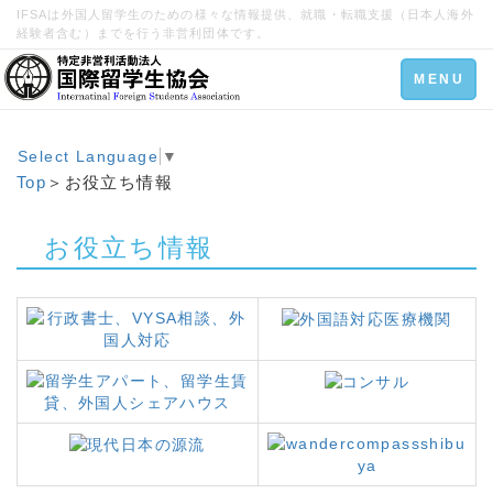
IFSAは外国人留学生のための様々な情報提供、就職・転職支援（日本人海外
経験者含む）までを行う非営利団体です。
Toggle
MENU
navigation
Select Language
▼
Top
＞お役立ち情報
お役立ち情報