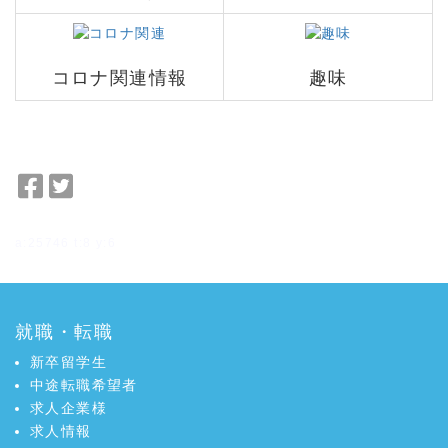
＿
＿
コロナ関連情報
趣味
F
T
a
w
c
i
a:25746 t:8 y:6
e
t
b
t
o
e
o
r
就職・転職
k
で
新卒留学生
で
シ
中途転職希望者
シ
ェ
求人企業様
ェ
ア
求人情報
ア