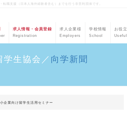
職・転職支援（日本人海外経験者含む）までを行う非営利団体です。
聞
求人情報・会員登録
求人企業様
学校情報
お役
per
Registration
Employers
School
Useful
留学生協会／
向学新聞
中小企業向け留学生活用セミナー