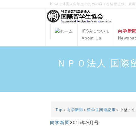
IFSAは外国人留学生のための様々な情報提供、就
向学新
IFSAについて
About Us
Newspa
ＮＰＯ法人 国際
Top
＞
向学新聞
＞
留学生関連記事
＞中堅・
向学新聞
2015年9月号