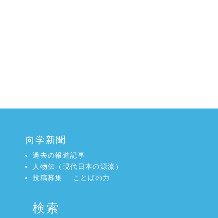
向学新聞
過去の報道記事
人物伝（現代日本の源流）
投稿募集
ことばの力
検索