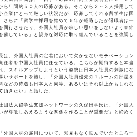
から年間約５０人の応募がある。そこから２～３人採用して
小企業にとって厳しい状況だが、応募してくれる留学生は国
。さらに「留学生採用を始めて６年が経過したが退職者は一
を同行させたり、外国人社員が寂しい思いをしないよう春節
を催している」と親身な対応に取り組んでいることを強調し
長は、外国人社員の定着において欠かせないモチベーション
責任者を中国人社員に任せている。こちらが期待すると本当
れ、スキルアップしようという姿勢は日本人社員の刺激にな
厚いサポートを施し、「外国人社員優先の１ルームの部屋を
料などの待遇も日本人と同等、あるいはそれ以上かもしれな
て頂きたい」と話した。
社団法人留学生支援ネットワークの久保田学氏は、「外国人
いが尊敬しあえるような関係を作ることが重要だ」と締めく
「外国人材の雇用について、知見もなく悩んでいたところ一