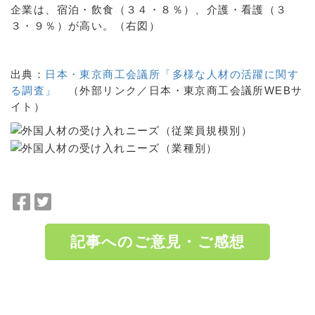
企業は、宿泊・飲食（３４・８％）、介護・看護（３
３・９％）が高い。（右図）
出典：
日本・東京商工会議所「多様な人材の活躍に関す
る調査」
（外部リンク／日本・東京商工会議所WEBサ
イト）
F
T
a
w
c
i
記事へのご意見・ご感想
e
t
b
t
o
e
a:5956 t:1 y:1
o
r
k
で