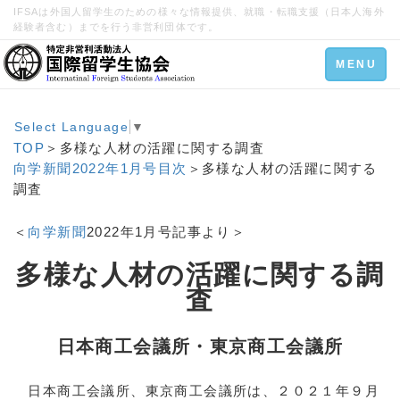
IFSAは外国人留学生のための様々な情報提供、就職・転職支援（日本人海外
経験者含む）までを行う非営利団体です。
Toggle
MENU
navigation
Select Language
▼
TOP
＞多様な人材の活躍に関する調査
向学新聞2022年1月号目次
＞多様な人材の活躍に関する
調査
＜
向学新聞
2022年1月号記事より＞
多様な人材の活躍に関する調
査
日本商工会議所・東京商工会議所
日本商工会議所、東京商工会議所は、２０２１年９月