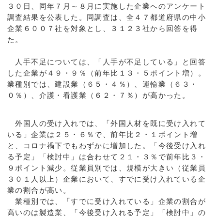
３０日、同年７月～８月に実施した企業へのアンケート
調査結果を公表した。同調査は、全４７都道府県の中小
企業６００７社を対象とし、３１２３社から回答を得
た。
人手不足については、「人手が不足している」と回答
した企業が４９・９％（前年比１３・５ポイント増）。
業種別では、建設業（６５・４％）、運輸業（６３・
０％）、介護・看護業（６２・７％）が高かった。
外国人の受け入れでは、「外国人材を既に受け入れて
いる」企業は２５・６％で、前年比２・１ポイント増
と、コロナ禍下でもわずかに増加した。「今後受け入れ
る予定」「検討中」は合わせて２１・３％で前年比３・
９ポイント減少。従業員別では、規模が大きい（従業員
３０１人以上）企業において、すでに受け入れている企
業の割合が高い。
業種別では、「すでに受け入れている」企業の割合が
高いのは製造業、「今後受け入れる予定」「検討中」の