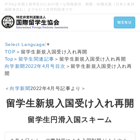
IFSAは外国人留学生のための様々な情報提供、就職・転職支援（日本人海外
経験者含む）までを行う非営利団体です。
Toggle
MENU
navigation
Select Language
▼
TOP
＞留学生新規入国受け入れ再開
Top
＞
留学生関連記事
＞留学生新規入国受け入れ再開
向学新聞2022年4月号目次
＞留学生新規入国受け入れ再
開
＜
向学新聞
2022年4月号記事より＞
留学生新規入国受け入れ再開
留学生円滑入国スキーム