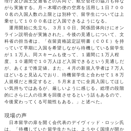
理庁及び国土交通省との共同で、航空会社の協力も得な
がら実施する。月～木曜の便の空席を活用し１日７００
０名の入国人数の上限とは別枠で、留学生については上
乗せして１０００名ほど入国できるようになる。
運用開始に先立ち、３月１０日、関係団体向けにオン
ライン説明会が実施された。今後の見通しについて、文
科省の担当者は、「在留資格認定証明書（ＣＯＥ）を持
っていて早期に入国を希望しながら待機している留学生
が１１万人。同スキームも使って、１週間に１万人程
度、１０週間で１０万人ほど入国できるという見通しだ
が、あくまで推定値。また、４月の新規入学者は７万人
ほどいると見込んでおり、待機留学生と合わせて１８万
人規模だと推定すると、５月末までに全員入国してほし
い気持ちではあるが、厳しいように感じる。総理の段階
的にさらに人の往来を回復させるという話もあるので、
今後変わってくる可能性もある。」と述べた。
現場の声
日本留学の扉を開く会代表のデイヴィッド・ロッシ氏
は、「待機していた留学生たちは、ようやく国境が開か