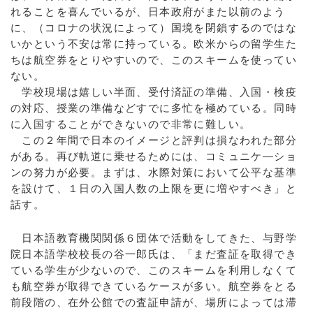
れることを喜んでいるが、日本政府がまた以前のよう
に、（コロナの状況によって）国境を閉鎖するのではな
いかという不安は常に持っている。欧米からの留学生た
ちは航空券をとりやすいので、このスキームを使ってい
ない。
学校現場は嬉しい半面、受付済証の準備、入国・検疫
の対応、授業の準備などすでに多忙を極めている。同時
に入国することができないので非常に難しい。
この２年間で日本のイメージと評判は損なわれた部分
がある。再び軌道に乗せるためには、コミュニケ―ショ
ンの努力が必要。まずは、水際対策において公平な基準
を設けて、１日の入国人数の上限を更に増やすべき」と
話す。
日本語教育機関関係６団体で活動をしてきた、与野学
院日本語学校校長の谷一郎氏は、「まだ査証を取得でき
ている学生が少ないので、このスキームを利用しなくて
も航空券が取得できているケースが多い。航空券をとる
前段階の、在外公館での査証申請が、場所によっては滞