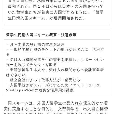
３月１日から、水際対策による入国制限がようやく
緩和された。同１４日からは日本への入国を待って
いた留学生たちが着実に入国できるように、「留学
生円滑入国スキーム」が運用開始された。
留学生円滑入国スキーム概要・注意点等
・月～木曜の飛行機の空席を活用
・一般枠で飛行機のチケットが取れない場合に 活用す
る
・受け入れ機関が留学生の需要を把握し、サポートセン
ターを通じてチケットを取る
・申請は留学生本人や、受け入れ機関からの委託事業者
はできない
・航空会社によって取得方法が一部異なる
・入国手続きがスムーズにするためファストトラック、
VisitJapanWebの着実な活用周知徹底
同スキームは、外国人留学生の受入れを優先的かつ着
実に実施することを目的に、文部科学省、出入国在留管