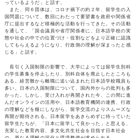
っているようだ」と話す。
また、同６団体は、コロナ禍下の約２年、留学生の入
国問題について、数回にわたって要望書を政府や関係省
庁に提出するなど積極的な活動を行ってきた。その活動
を通して、「国会議員や省庁関係者に、日本語学校の実
態や社会の中での位置づけ・役割などをより正確に認識
してもらえるようになり、行政側の理解が深まったと感
じる」と話す。
長引く入国制限の影響で、大学によっては留学生別科
の学生募集を停止したり、別科自体を廃止したところも
ある。経営難から離職に追い込まれた日本語学校職員も
多い。日本の入国制限について、国内外からの批判も多
かった。しかし、受け入れが再開された今、この間に進
んだオンラインの活用や、日本語教育機関の連携、行政
の理解などを糧にしながら、留学交流のよりスムーズな
再開が期待される。日本留学をあきらめずに待っていた
留学生たちが、「日本に留学して良かった」と思える、
充実した教育内容、多文化共生社会を目指す日本社会
の、更なる理解の深化と環境整備が求められる。