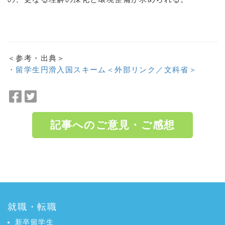
＜参考・出典＞
・留学生円滑入国スキーム＜外部リンク／文科省＞
F
T
a
w
c
i
記事へのご意見・ご感想
e
t
b
t
o
e
a:6693 t:4 y:1
o
r
k
で
で
シ
シ
ェ
就職・転職
ェ
ア
ア
新卒留学生