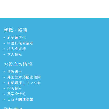
o
e
a:5553 t:3 y:4
o
r
k
で
で
シ
シ
ェ
就職・転職
ェ
ア
ア
新卒留学生
中途転職希望者
求人企業様
求人情報
お役立ち情報
行政書士
外国語対応医療機関
お部屋探しリンク集
宿舎情報
奨学金情報
コロナ関連情報