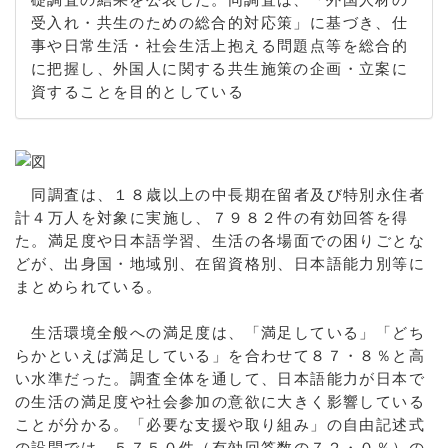
受入れ・共生のための総合的対応策」に基づき、仕
事や日常生活・社会生活上抱える問題点等を総合的
に把握し、外国人に関する共生施策の企画・立案に
資することを目的としている
同調査は、１８歳以上の中長期在留者及び特別永住者
計４万人を対象に実施し、７９８２件の有効回答を得
た。満足度や日本語学習、生活の各場面での困りごとな
どが、出身国・地域別、在留資格別、日本語能力別等に
まとめられている。
生活環境全般への満足度は、「満足している」「どち
らかといえば満足している」を合わせて８７・８％と高
い水準だった。調査全体を通して、日本語能力が日本で
の生活の満足度や社会参加の意欲に大きく影響している
ことが分かる。「必要な支援や取り組み」の自由記述式
の設問では、５７５０件（有効回答数の７２・０％）の