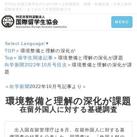
IFSAは外国人留学生のための様々な情報提供、就職・転職支援（日本人海外
経験者含む）までを行う非営利団体です。
Toggle
MENU
navigation
Select Language
▼
TOP
＞環境整備と理解の深化が
Top
＞
留学生関連記事
＞環境整備と理解の深化が課題
向学新聞2022年10月号目次
＞環境整備と理解の深化が課
題
＜
向学新聞
2022年10月号記事より＞
環境整備と理解の深化が課題
在留外国人に対する基礎調査
出入国在留管理庁は８月、在留外国人に対する基
礎調査の結果を公表した。同調査は、「外国人材の