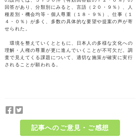
回答があり、分類別にみると、言語（２０・９％）、人
種差別・機会均等・個人尊重（１８・９％）、仕事（１
４・０％）が多く、多数の具体的な要望や提案の声が寄
せられた。
環境を整えていくとともに、日本人の多様な文化への
理解・人権の尊重が更に進んでいくことが不可欠だ。調
査で見えてくる課題について、適切な施策が確実に実行
されることが願われる。
F
T
a
w
c
i
記事へのご意見・ご感想
e
t
b
t