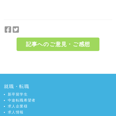
F
T
a
w
c
i
記事へのご意見・ご感想
e
t
b
t
o
e
a:4609 t:4 y:3
o
r
k
で
で
シ
シ
ェ
就職・転職
ェ
ア
ア
新卒留学生
中途転職希望者
求人企業様
求人情報