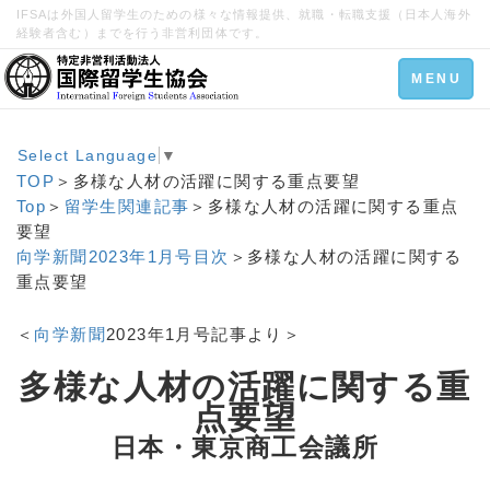
IFSAは外国人留学生のための様々な情報提供、就職・転職支援（日本人海外
経験者含む）までを行う非営利団体です。
Toggle
MENU
navigation
Select Language
▼
TOP
＞多様な人材の活躍に関する重点要望
Top
＞
留学生関連記事
＞多様な人材の活躍に関する重点
要望
向学新聞2023年1月号目次
＞多様な人材の活躍に関する
重点要望
＜
向学新聞
2023年1月号記事より＞
多様な人材の活躍に関する重
点要望
日本・東京商工会議所