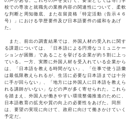
の声がある。これらの声を受けて、要望としては専門学
校での専攻と就職先の業務内容の関連性について、柔軟
な判断と周知徹底、また在留資格「特定活動（告示４６
号）」における学歴要件及び日本語要件の緩和をあげ
た。
また、前出の調査結果では、外国人材の受入れに関す
る課題については、「日本語による円滑なコミュニケー
ションが困難」であることを挙げる企業が約５割に上っ
ている。一方、実際に外国人材を受入れている企業から
は、「日本語を教える時間がない」、「仕事で使う語彙
は最低限教えられるが、生活に必要な日本語までは十分
に手が回らない」、「地方には外国人に日本語を教えら
れる講師がいない」などの声が多く寄せられた。これら
を踏まえ、外国人が働きやすい環境整備推進のために、
日本語教育の拡充や質の向上の必要性をあげた。同所
は、要望の実現に向けて、政府に向けて働きかけていく
予定だ。