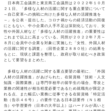
日本商工会議所と東京商工会議所は２０２２年１０月
２１日、「多様な人材の活躍に関する重点要望について
～自己変革への挑戦に向けた多様な人材の活躍推進を
～」を公表・提出した。コロナ禍からの経済活動の回復
にともない、中小企業の人手不足は深刻化しており、女
性や外国人材など「多様な人材の活躍推進」の重要性は
これまで以上に高まっている。同所が２０２２年７月～
８月に会員中小企業を対象に実施した「女性、外国人材
の活躍に関する調査」（回答企業２８８０社）の結果を
もとに、現状と課題を整理し、政府が取り組むべき政策
として要望をまとめた。
多様な人材の活躍に関する重点要望の最初に、「外国
人材の活躍推進」があげられた。在留資格「技術・人文
知識・国際業務」は専門学校卒の留学生の場合、専攻と
業務の関連性が相当程度必要であるため就職先が限定さ
れる点、また幅広い業務に従事できる在留資格「特定活
動（告示４６号）」の要件である日本語要件（Ｎ１相
当）や学歴要件（日本の大卒以上）はハードルが高いと