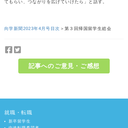
てもらい、つながりを広げていけたら」と話す。
向学新聞2023年4月号目次
＞第３回帰国留学生総会
F
T
a
w
c
i
記事へのご意見・ご感想
e
t
b
t
o
e
a:4624 t:3 y:1
o
r
k
で
で
シ
シ
ェ
就職・転職
ェ
ア
ア
新卒留学生
中途転職希望者