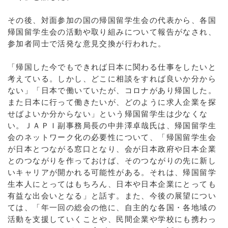
その後、対面参加の国の帰国留学生会の代表から、各国
帰国留学生会の活動や取り組みについて報告がなされ、
参加者同士で活発な意見交換が行われた。
「帰国した今でもできれば日本に関わる仕事をしたいと
考えている。しかし、どこに相談をすれば良いか分から
ない」「日本で働いていたが、コロナがあり帰国した。
また日本に行って働きたいが、どのように求人企業を探
せばよいか分からない」という帰国留学生は少なくな
い。ＪＡＰＩ副事務局長の中井澤卓哉氏は、帰国留学生
会のネットワーク化の必要性について、「帰国留学生会
が日本とつながる窓口となり、会が日本政府や日本企業
とのつながりを作っておけば、そのつながりの先に新し
いキャリアが開かれる可能性がある。それは、帰国留学
生本人にとってはもちろん、日本や日本企業にとっても
有益な出会いとなる」と話す。また、今後の展望につい
ては、「年一回の総会の他に、自主的な各国・各地域の
活動を支援していくことや、民間企業や学校にも携わっ