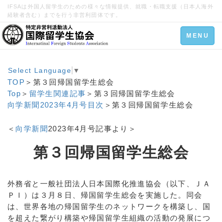
IFSAは外国人留学生のための様々な情報提供、就職・転職支援（日本人海外
経験者含む）までを行う非営利団体です。
Toggle
MENU
navigation
Select Language
▼
TOP
＞第３回帰国留学生総会
Top
＞
留学生関連記事
＞第３回帰国留学生総会
向学新聞2023年4月号目次
＞第３回帰国留学生総会
＜
向学新聞
2023年4月号記事より＞
第３回帰国留学生総会
外務省と一般社団法人日本国際化推進協会（以下、ＪＡ
ＰＩ）は３月８日、帰国留学生総会を実施した。同会
は、世界各地の帰国留学生のネットワークを構築し、国
を超えた繋がり構築や帰国留学生組織の活動の発展につ