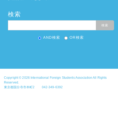
検索
AND検索
OR検索
Copyright © 2026
International Foreign Students Association
All Rights
Reserved.
東京都国分寺市本町2 042-349-6392