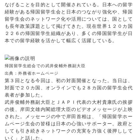
なげることを目的として開催されている。日本への留学
経験がある帰国留学生会と日本のつながり強化や、帰国
留学生会のネットワーク化や活用については、国として
も長年政策課題として掲げてきた。現在世界１２０カ国
２２６の帰国留学生組織があり、多くの帰国留学生が日
本での留学経験を活かして幅広く活躍している。
帰国留学生総会での武井俊輔外務副大臣
出典：外務省ホームページ
第３回となる今回は、初の対面開催となった。当日は、
対面で２０カ国、オンラインでも２８カ国の留学生会代
表者が参加した。
武井俊輔外務副大臣とＪＡＰＩ代表の大村貴康氏の挨拶
の後、岸田文雄内閣総理大臣のビデオメッセージが上映
された。メッセージの中で岸田首相は、「帰国留学ホー
ムページ生会の皆様は日本の心強いサポーター。政府と
しても引き続きネットワークの充実を力強く後押しして
いく」と話した。