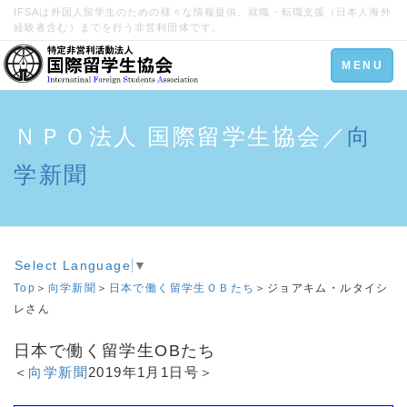
IFSAは外国人留学生のための様々な情報提供、就職・転職支援（日本人海外
経験者含む）までを行う非営利団体です。
Toggle
MENU
navigation
ＮＰＯ法人 国際留学生協会／
向
学新聞
Select Language
▼
Top
＞
向学新聞
＞
日本で働く留学生ＯＢたち
＞ジョアキム・ルタイシ
レさん
日本で働く留学生OBたち
＜
向学新聞
2019年1月1日号＞