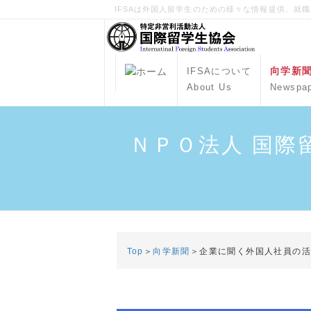
IFSAは外国人留学生のための様々な情報提供、就
向学新
IFSAについて
About Us
Newspa
ＮＰＯ法人 国際
Top
＞
向学新聞
＞企業に聞く外国人社員の