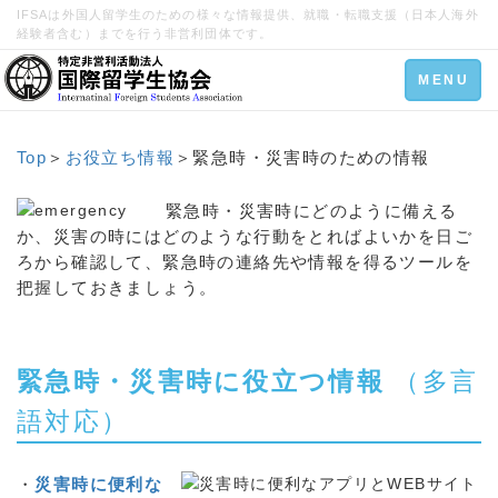
IFSAは外国人留学生のための様々な情報提供、就職・転職支援（日本人海外
経験者含む）までを行う非営利団体です。
Toggle
MENU
navigation
Top
＞
お役立ち情報
＞緊急時・災害時のための情報
緊急時・災害時にどのように備える
か、災害の時にはどのような行動をとればよいかを日ご
ろから確認して、緊急時の連絡先や情報を得るツールを
把握しておきましょう。
緊急時・災害時に役立つ情報
（多言
語対応）
・
災害時に便利な