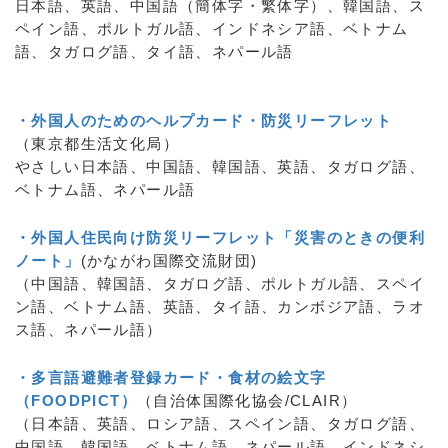
日本語、英語、中国語（簡体字・繁体字）、韓国語、ス
ペイン語、ポルトガル語、インドネシア語、ベトナム
語、タガログ語、タイ語、ネパール語
・外国人のためのヘルプカード・防災リーフレット
（東京都生活文化局）
やさしい日本語、中国語、韓国語、英語、タガログ語、
ベトナム語、ネパール語
・外国人住民向け防災リーフレット「災害のときの便利
ノート」
(かながわ国際交流財団)
（中国語、韓国語、タガログ語、ポルトガル語、スペイ
ン語、ベトナム語、英語、タイ語、カンボジア語、ラオ
ス語、ネパール語）
・多言語避難者登録カード・食材の絵文字
（FOODPICT）
（自治体国際化協会/CLAIR）
（日本語、英語、ロシア語、スペイン語、タガログ語、
中国語、韓国語、ベトナム語、ネパール語、インドネシ