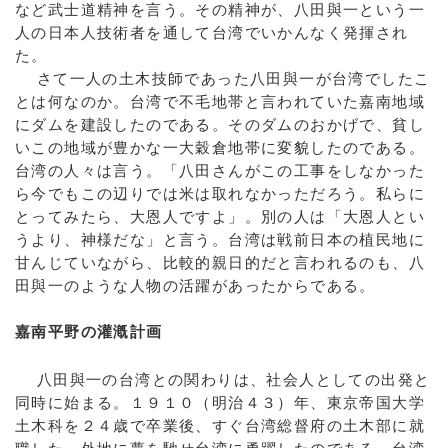
など武士道精神を言う。その精神が、八田與一という一
人の日本人技術者を通して台湾でいかんなく発揮され
た。
さて一人の土木技師であった八田與一が台湾でしたこ
とは何なのか。台湾で不毛地帯と言われていた嘉南地域
にダムを建設したのである。そのダムのおかげで、貧し
いこの地域が豊かな一大穀倉地帯に変貌したのである。
台湾の人々は言う。「八田さんがこの工事をしなかった
ら今でもこの辺りでは米は取れなかっただろう。私らに
とってみたら、大恩人ですよ」。別の人は「大恩人とい
うより、神様だな」と言う。台湾は戦前日本の植民地に
甘んじていながら、比較的親日的だと言われるのも、八
田與一のような人物の活躍があったからである。
嘉南平野の灌漑計画
八田與一の台湾との関わりは、社会人としての出発と
同時に始まる。１９１０（明治４３）年、東京帝国大学
土木科を２４歳で卒業後、すぐ台湾総督府の土木部に就