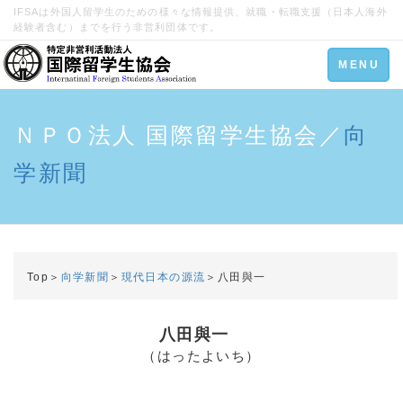
IFSAは外国人留学生のための様々な情報提供、就職・転職支援（日本人海外
経験者含む）までを行う非営利団体です。
Toggle
MENU
navigation
ＮＰＯ法人 国際留学生協会／
向
学新聞
Top＞
向学新聞
＞
現代日本の源流
＞八田與一
八田與一
（はったよいち）