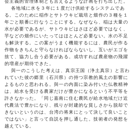
会主義的管理体制とも言えるような計画を打ち出した。
各地域に水を３年に１度だけ供給するシステムであ
る。このために稲作とサトウキビ栽培と畑作の３種を１
年ごと順番に行なうことにする。なぜなら、稲は大量の
水が必要であるが、サトウキビはさほど必要ではなく、
芋などの畑作にいたってはほとんど必要ない。水の不足
も解決する。この案がうまく機能するには、農民が作る
作物をきちんと守らなければならないし、互いがエゴを
捨て、協力し合う必要がある。成功すれば農産物の飛躍
的増産が期待できた。
與一のこうした考えは、真宗王国（浄土真宗）と言わ
れていた彼の郷里（石川県）の持つ宗教的風土の影響に
よるものと思われる。與一の内面に染み付いた仏教精神
は、給水を受ける農家だけが豊かになるという不平等を
許さなかった。「同じ嘉南に住む農民が給水地域だけ近
代農法で豊かになり、残りが封建的な貧しさから脱却で
きないというのは、台湾の将来にとって決して良いこと
ではない」と言って自説を押し通した。技術者の発想を
越えている。