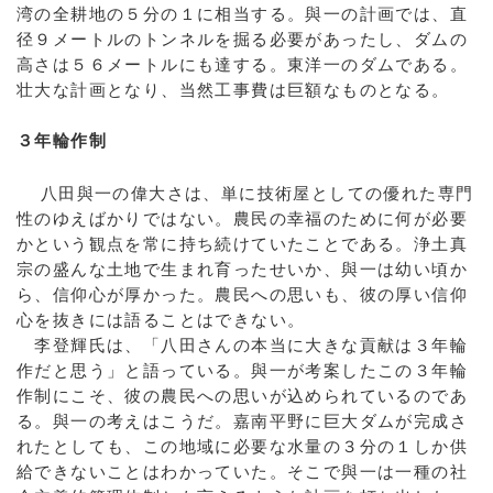
湾の全耕地の５分の１に相当する。與一の計画では、直
径９メートルのトンネルを掘る必要があったし、ダムの
高さは５６メートルにも達する。東洋一のダムである。
壮大な計画となり、当然工事費は巨額なものとなる。
３年輪作制
八田與一の偉大さは、単に技術屋としての優れた専門
性のゆえばかりではない。農民の幸福のために何が必要
かという観点を常に持ち続けていたことである。浄土真
宗の盛んな土地で生まれ育ったせいか、與一は幼い頃か
ら、信仰心が厚かった。農民への思いも、彼の厚い信仰
心を抜きには語ることはできない。
李登輝氏は、「八田さんの本当に大きな貢献は３年輪
作だと思う」と語っている。與一が考案したこの３年輪
作制にこそ、彼の農民への思いが込められているのであ
る。與一の考えはこうだ。嘉南平野に巨大ダムが完成さ
れたとしても、この地域に必要な水量の３分の１しか供
給できないことはわかっていた。そこで與一は一種の社