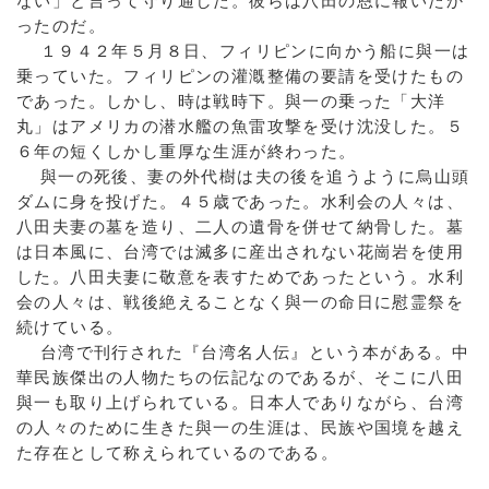
ない」と言って守り通した。彼らは八田の恩に報いたか
ったのだ。
１９４２年５月８日、フィリピンに向かう船に與一は
乗っていた。フィリピンの灌漑整備の要請を受けたもの
であった。しかし、時は戦時下。與一の乗った「大洋
丸」はアメリカの潜水艦の魚雷攻撃を受け沈没した。５
６年の短くしかし重厚な生涯が終わった。
與一の死後、妻の外代樹は夫の後を追うように烏山頭
ダムに身を投げた。４５歳であった。水利会の人々は、
八田夫妻の墓を造り、二人の遺骨を併せて納骨した。墓
は日本風に、台湾では滅多に産出されない花崗岩を使用
した。八田夫妻に敬意を表すためであったという。水利
会の人々は、戦後絶えることなく與一の命日に慰霊祭を
続けている。
台湾で刊行された『台湾名人伝』という本がある。中
華民族傑出の人物たちの伝記なのであるが、そこに八田
與一も取り上げられている。日本人でありながら、台湾
の人々のために生きた與一の生涯は、民族や国境を越え
た存在として称えられているのである。