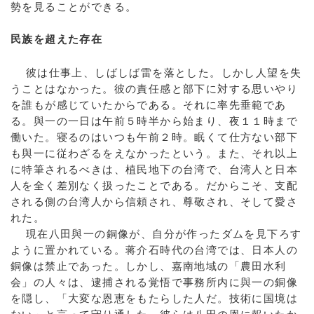
勢を見ることができる。
民族を超えた存在
彼は仕事上、しばしば雷を落とした。しかし人望を失
うことはなかった。彼の責任感と部下に対する思いやり
を誰もが感じていたからである。それに率先垂範であ
る。與一の一日は午前５時半から始まり、夜１１時まで
働いた。寝るのはいつも午前２時。眠くて仕方ない部下
も與一に従わざるをえなかったという。また、それ以上
に特筆されるべきは、植民地下の台湾で、台湾人と日本
人を全く差別なく扱ったことである。だからこそ、支配
される側の台湾人から信頼され、尊敬され、そして愛さ
れた。
現在八田與一の銅像が、自分が作ったダムを見下ろす
ように置かれている。蒋介石時代の台湾では、日本人の
銅像は禁止であった。しかし、嘉南地域の「農田水利
会」の人々は、逮捕される覚悟で事務所内に與一の銅像
を隠し、「大変な恩恵をもたらした人だ。技術に国境は