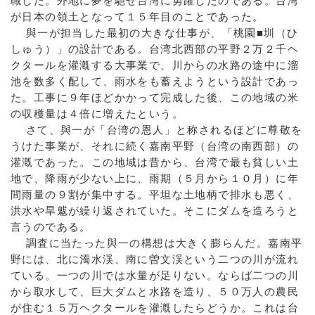
職した。外地に夢を馳せ台湾に勇躍したのである。台湾
が日本の領土となって１５年目のことであった。
與一が担当した最初の大きな仕事が、「桃園■圳（ひ
しゅう）」の設計である。台湾北西部の平野２万２千ヘ
クタールを灌漑する大事業で、川からの水路の途中に溜
池を数多く配して、雨水をも蓄えようという設計であっ
た。工事に９年ほどかかって完成した後、この地域の米
の収穫量は４倍に増えたという。
さて、與一が「台湾の恩人」と称されるほどに尊敬を
うけた事業が、それに続く嘉南平野（台湾の南西部）の
灌漑であった。この地域は昔から、台湾で最も貧しい土
地で、降雨が少ない上に、雨期（５月から１０月）に年
間雨量の９割が集中する。平坦な土地柄で排水も悪く、
洪水や旱魃が繰り返されていた。そこにダムを造ろうと
言うのである。
調査に当たった與一の構想は大きく膨らんだ。嘉南平
野には、北に濁水渓、南に曽文渓という二つの川が流れ
ている。一つの川では水量が足りない。ならば二つの川
から取水して、巨大ダムと水路を造り、５０万人の農民
が住む１５万ヘクタールを灌漑したらどうか。これは台