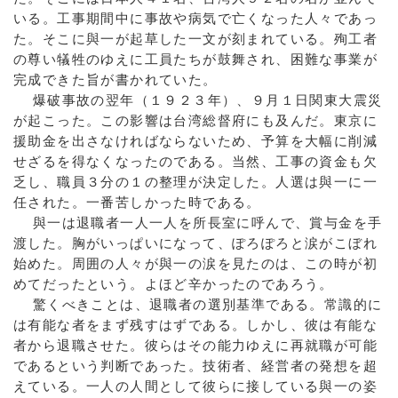
いる。工事期間中に事故や病気で亡くなった人々であっ
た。そこに與一が起草した一文が刻まれている。殉工者
の尊い犠牲のゆえに工員たちが鼓舞され、困難な事業が
完成できた旨が書かれていた。
爆破事故の翌年（１９２３年）、９月１日関東大震災
が起こった。この影響は台湾総督府にも及んだ。東京に
援助金を出さなければならないため、予算を大幅に削減
せざるを得なくなったのである。当然、工事の資金も欠
乏し、職員３分の１の整理が決定した。人選は與一に一
任された。一番苦しかった時である。
與一は退職者一人一人を所長室に呼んで、賞与金を手
渡した。胸がいっぱいになって、ぽろぽろと涙がこぼれ
始めた。周囲の人々が與一の涙を見たのは、この時が初
めてだったという。よほど辛かったのであろう。
驚くべきことは、退職者の選別基準である。常識的に
は有能な者をまず残すはずである。しかし、彼は有能な
者から退職させた。彼らはその能力ゆえに再就職が可能
であるという判断であった。技術者、経営者の発想を超
えている。一人の人間として彼らに接している與一の姿