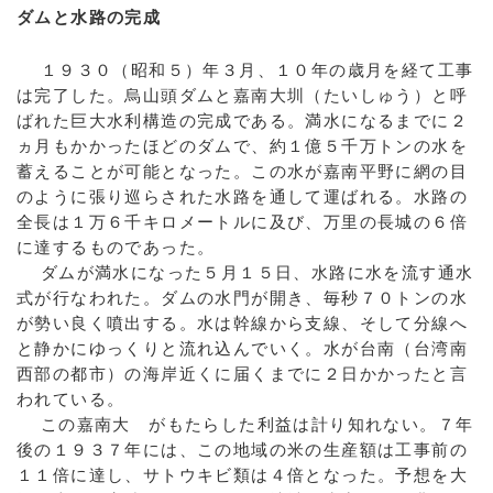
ダムと水路の完成
１９３０（昭和５）年３月、１０年の歳月を経て工事
は完了した。烏山頭ダムと嘉南大圳（たいしゅう）と呼
ばれた巨大水利構造の完成である。満水になるまでに２
ヵ月もかかったほどのダムで、約１億５千万トンの水を
蓄えることが可能となった。この水が嘉南平野に網の目
のように張り巡らされた水路を通して運ばれる。水路の
全長は１万６千キロメートルに及び、万里の長城の６倍
に達するものであった。
ダムが満水になった５月１５日、水路に水を流す通水
式が行なわれた。ダムの水門が開き、毎秒７０トンの水
が勢い良く噴出する。水は幹線から支線、そして分線へ
と静かにゆっくりと流れ込んでいく。水が台南（台湾南
西部の都市）の海岸近くに届くまでに２日かかったと言
われている。
この嘉南大 がもたらした利益は計り知れない。７年
後の１９３７年には、この地域の米の生産額は工事前の
１１倍に達し、サトウキビ類は４倍となった。予想を大