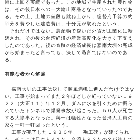
幅に上回る実績であった。この地域で生産された農作物
は、その後日本への一大輸出商品となっていったのであ
る。その上、土地の値段も跳ね上がり、総督府予算の約
半分を費やした建造費は、十分元が取れたという。
それだけではない。農産物で稼いだ外貨が工業化に転
嫁され、その後の台湾経済の産業高度化を大きく下支え
したのであった。後の奇跡の経済成長は嘉南大圳の完成
から始まったと言っても、決して過言ではないのであ
る。
有能な者から解雇
嘉南大圳の工事は決して順風満帆に進んだわけではな
い。工事が始まってまだ２年ほどしか経っていない１９
２２（大正１１）年１２月、ダムに水を引くために掘ら
れていたトンネルで爆発事故が起こった。５０人が死亡
する大惨事となった。與一は犠牲となった台湾人工員の
家を一軒一軒回ったという。
工事が完了した１９３０年、「殉工碑」が建てられ
た。そこには日本人４１名、台湾人９２名の名が並んで