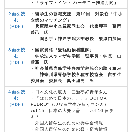
・『ライフ・イン・ ハーモニー推進月間』
２面を読
・留学生の就職支援 第10回 対談⑨「中小
む
企業のマッチング」
（PDF）
兵庫県中小企業家同友会 代表理事 藤岡
義己 氏
聞き手：神戸学院大学教授 栗原由加氏
３面を読
・国家資格『愛玩動物看護師』
む
学校法人ヤマザキ学園 理事長・学長 山
（PDF）
﨑薫 氏
・神奈川県専修学校各種学校協会の取り組み
神奈川県専修学校各種学校協会 留学生
委員会 委員長 奥田経男 氏
４面を読
・日本文化の底力 三遊亭好青年さん
む
・『はじめて日本の、、、』OCHOA
（PDF）
PEDRO''（現役留学生が描くマンガ）
vol.15 日本の大発明品 vol.16 何チ
キ？
・外国人留学生のための奨学金情報
・外国人留学生のための寮・宿舎情報