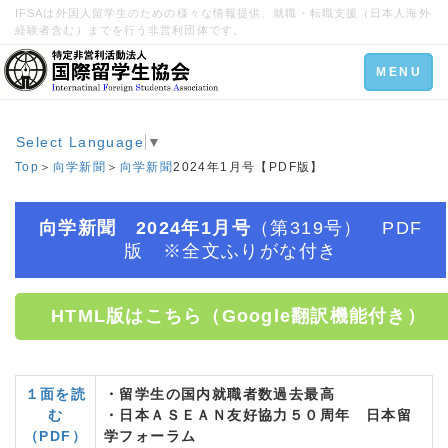
IFSAは外国人留学生のための様々な情報提供、就職・転職支援（日本人海外
経験者含む）までを行う非営利団体です。
Toggle
MENU
navigation
Select Language
▼
Top
＞
向学新聞
＞
向学新聞
2024年1月号【PDF版】
向学新聞 2024年1月号
（第319号） PDF
版 ※全文ふりがな付き
HTML版はこちら（Google翻訳機能付き）
１面を読
・留学生の国内就職者数過去最高
む
・日本ＡＳＥＡＮ友好協力５０周年 日本留
（PDF）
学フォーラム