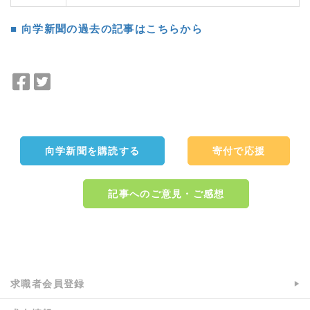
■ 向学新聞の過去の記事はこちらから
F
T
a
w
c
i
e
t
b
t
向学新聞を購読する
寄付で応援
o
e
o
r
k
で
記事へのご意見・ご感想
で
シ
シ
ェ
ェ
ア
a:3723 t:2 y:1
ア
求職者会員登録