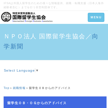
IFSAは外国人留学生のための様々な情報提供、就職・転職支援（日本人海外
経験者含む）までを行う非営利団体です。
Toggle
MENU
navigation
ＮＰＯ法人 国際留学生協会／
向
学新聞
Select Language
▼
Top
＞
就職情報
＞留学生ＯＢからのアドバイス
留学生ＯＢ・ＯＧからのアドバイス