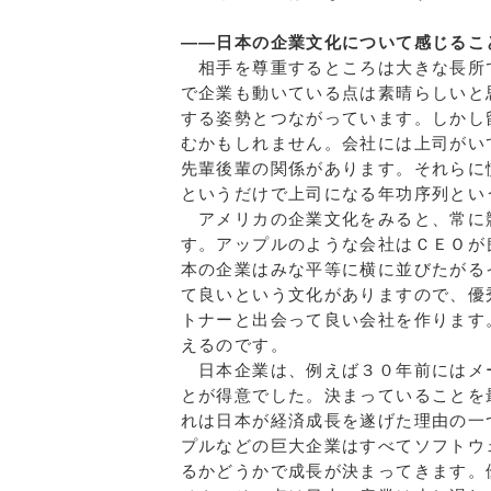
――日本の企業文化について感じるこ
相手を尊重するところは大きな長所
で企業も動いている点は素晴らしいと
する姿勢とつながっています。しかし
むかもしれません。会社には上司がい
先輩後輩の関係があります。それらに
というだけで上司になる年功序列とい
アメリカの企業文化をみると、常に
す。アップルのような会社はＣＥＯが
本の企業はみな平等に横に並びたがる
て良いという文化がありますので、優
トナーと出会って良い会社を作ります
えるのです。
日本企業は、例えば３０年前にはメ
とが得意でした。決まっていることを
れは日本が経済成長を遂げた理由の一
プルなどの巨大企業はすべてソフトウ
るかどうかで成長が決まってきます。