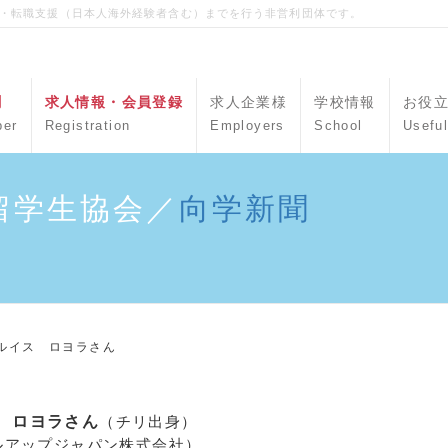
職・転職支援（日本人海外経験者含む）までを行う非営利団体です。
聞
求人情報・会員登録
求人企業様
学校情報
お役
per
Registration
Employers
School
Useful
留学生協会／
向学新聞
ルイス ロヨラさん
 ロヨラさん
（チリ出身）
ルアップジャパン株式会社）