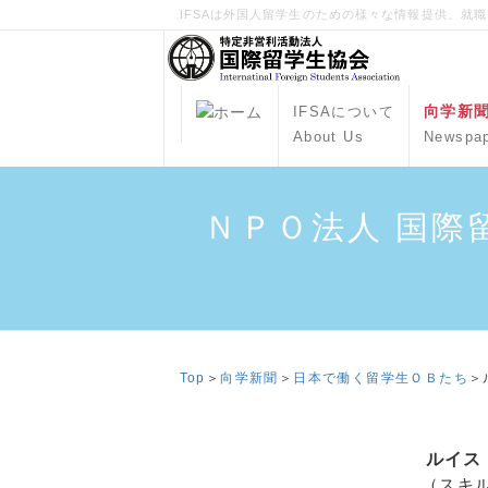
IFSAは外国人留学生のための様々な情報提供、就
向学新
IFSAについて
About Us
Newspa
ＮＰＯ法人 国際
Top
＞
向学新聞
＞
日本で働く留学生ＯＢたち
＞
ルイス
（スキ