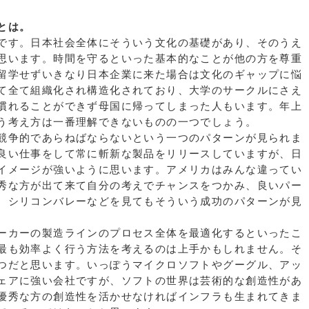
とは。
です。日本社会全体にそういう文化の基礎があり、そのうえ
思います。時間を守るといった基本的なことが他の方を尊重
留学せずいきなり日本企業に来た場合は文化のギャップに悩
て全て組織化され構造化されており、大学のサークルにさえ
慣れることができず母国に帰ってしまった人もいます。年上
う考え方は一番理解できないものの一つでしょう。
競争的であらねばならないという一つのパターンが見られま
良い仕事をして常に斬新な製品をリリースしていますが、日
イメージが強いように思います。アメリカはみんな違ってい
秀な方が出て来て自分の考えでチャンスをつかみ、良いパー
。シリコンバレーなどを見てもそういう成功のパターンが見
ーカーの製造ラインのプロセス全体を最適化するといったこ
最も効率よく行う方法を考えるのは上手かもしれません。そ
つだと思います。いっぽうマイクロソフトやグーグル、アッ
ェアに強い会社ですが、ソフトの世界は芸術的な創造性があ
優秀な方の創造性を活かせなければインフラも生まれてきま