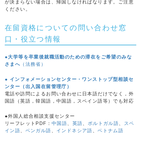
が決まらない場合は、帰国しなければなります。ご注意
ください。
在留資格についての問い合わせ窓
口・役立つ情報
●
大学等を卒業後就職活動のための滞在をご希望のみな
さまへ
（法務省）
● インフォメーションセンター・ワンストップ型相談セ
ンター（出入国在留管理庁）
電話や訪問によるお問い合わせに日本語だけでなく，外
国語（英語，韓国語，中国語，スペイン語等）でも対応
●外国人総合相談支援センター
リーフレットPDF：
中国語
、
英語
、
ポルトガル語
、
スペ
イン語
、
ベンガル語
、
インドネシア語
、
ベトナム語