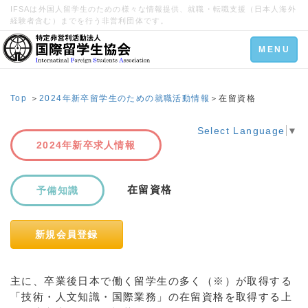
IFSAは外国人留学生のための様々な情報提供、就職・転職支援（日本人海外
経験者含む）までを行う非営利団体です。
Toggle
MENU
navigation
Top
＞
2024年新卒留学生のための就職活動情報
＞在留資格
Select Language
▼
2024年新卒求人情報
在留資格
予備知識
新規会員登録
主に、卒業後日本で働く留学生の多く（※）が取得する
「技術・人文知識・国際業務」の在留資格を取得する上