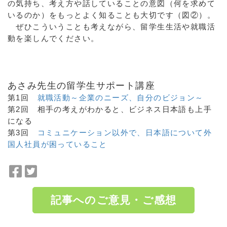
の気持ち、考え方や話していることの意図（何を求めて
いるのか）をもっとよく知ることも大切です（図②）。
ぜひこういうことも考えながら、留学生生活や就職活
動を楽しんでください。
あさみ先生の留学生サポート講座
第1回
就職活動～企業のニーズ、自分のビジョン～
第2回 相手の考えがわかると、ビジネス日本語も上手
になる
第3回
コミュニケーション以外で、日本語について外
国人社員が困っていること
F
T
a
w
c
i
記事へのご意見・ご感想
e
t
b
t