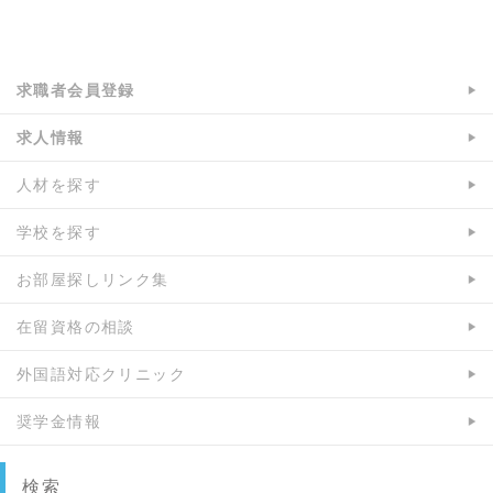
o
e
a:3645 t:4 y:1
o
r
k
で
で
シ
求職者会員登録
シ
ェ
ェ
ア
求人情報
ア
人材を探す
学校を探す
お部屋探しリンク集
在留資格の相談
外国語対応クリニック
奨学金情報
検索