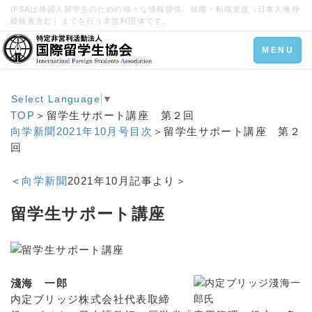
IFSAは外国人留学生のための様々な情報提供、就職・転職支援（日本人海外
経験者含む）までを行う非営利団体です。
Toggle
MENU
navigation
Select Language
▼
TOP
＞留学生サポート講座 第２回
向学新聞2021年10月号目次
＞留学生サポート講座 第２
回
＜
向学新聞
2021年10月記事より＞
留学生サポート講座
淺海 一郎
内定ブリッジ株式会社代表取締