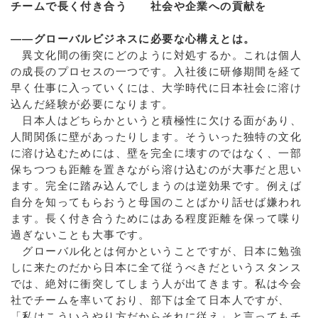
チームで長く付き合う 社会や企業への貢献を
――グローバルビジネスに必要な心構えとは。
異文化間の衝突にどのように対処するか。これは個人
の成長のプロセスの一つです。入社後に研修期間を経て
早く仕事に入っていくには、大学時代に日本社会に溶け
込んだ経験が必要になります。
日本人はどちらかというと積極性に欠ける面があり、
人間関係に壁があったりします。そういった独特の文化
に溶け込むためには、壁を完全に壊すのではなく、一部
保ちつつも距離を置きながら溶け込むのが大事だと思い
ます。完全に踏み込んでしまうのは逆効果です。例えば
自分を知ってもらおうと母国のことばかり話せば嫌われ
ます。長く付き合うためにはある程度距離を保って喋り
過ぎないことも大事です。
グローバル化とは何かということですが、日本に勉強
しに来たのだから日本に全て従うべきだというスタンス
では、絶対に衝突してしまう人が出てきます。私は今会
社でチームを率いており、部下は全て日本人ですが、
「私はこういうやり方だからそれに従え」と言ってもチ