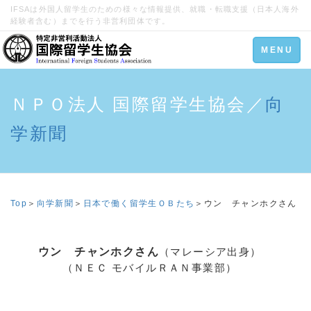
IFSAは外国人留学生のための様々な情報提供、就職・転職支援（日本人海外
経験者含む）までを行う非営利団体です。
Toggle
MENU
navigation
ＮＰＯ法人 国際留学生協会／
向
学新聞
Top
＞
向学新聞
＞
日本で働く留学生ＯＢたち
＞ウン チャンホクさん
ウン チャンホクさん
（マレーシア出身）
（ＮＥＣ モバイルＲＡＮ事業部）