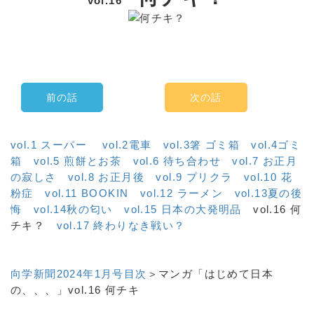
vol.16
前の話
次の話
vol.1 スーパー
vol.2電車
vol.3箸 ゴミ箱
vol.4ゴミ
箱
vol.5 煎餅とお茶
vol.6 待ち合わせ
vol.7 お正月
の寂しさ
vol.8 お正月後
vol.9 プリクラ
vol.10 花
粉症
vol.11 BOOKIN
vol.12 ラーメン
vol.13夏の後
悔
vol.14秋の匂い
vol.15 日本の大発明品
vol.16 何
チキ？
vol.17 終わりなき戦い？
向学新聞2024年1月号目次
＞マンガ「はじめて日本
の、、、」vol.16 何チキ