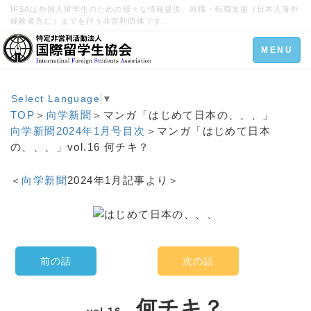
IFSAは外国人留学生のための様々な情報提供、就職・転職支援（日本人海外
経験者含む）までを行う非営利団体です。
Toggle
MENU
navigation
Select Language
▼
TOP
＞
向学新聞
＞マンガ「はじめて日本の、、、」
向学新聞2024年1月号目次
＞マンガ「はじめて日本
の、、、」vol.16 何チキ？
＜
向学新聞
2024年1月記事より＞
前の話
次の話
何チキ？