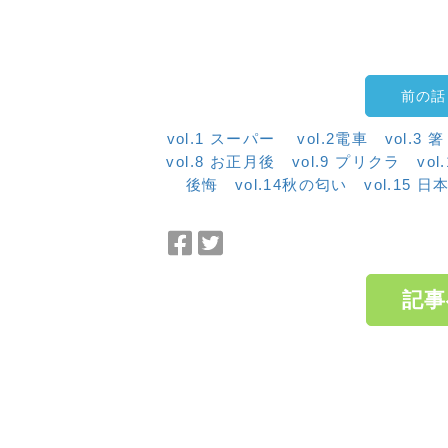
前の話
vol.1 スーパー
vol.2電車
vol.3 箸
vol.8 お正月後
vol.9 プリクラ
vol
後悔
vol.14秋の匂い
vol.15
Facebook
Twitter
で
で
シ
シ
記事
ェ
ェ
ア
ア
a:2045 t:1 y:1