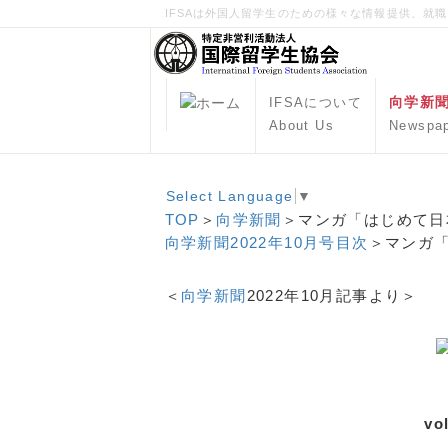
IFSAは外国人留学生のための様々な情報提供、就
向学新
IFSAについて
About Us
Newspa
Select Language
▼
TOP
＞
向学新聞
＞マンガ「はじめて日
向学新聞2022年10月号目次
＞マンガ「
＜
向学新聞
2022年10月記事より＞
vo