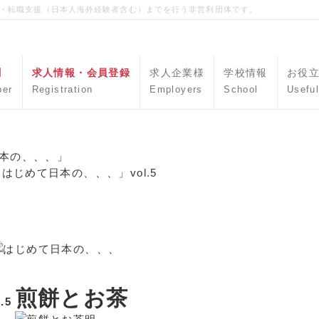
職・転職支援（日本人海外経験者含む）までを行う非営利団体です。
聞
求人情報・会員登録
求人企業様
学校情報
お役
per
Registration
Employers
School
Useful
本の、、、」
はじめて日本の、、、」vol.5
煎餅とお茶
l.5