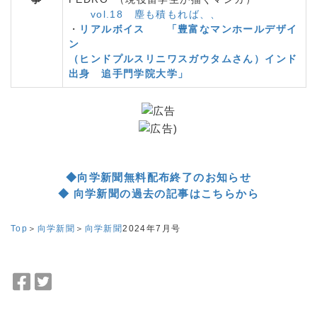
vol.18 塵も積もれば、、
・
リアルボイス 「豊富なマンホールデザイ
ン
（ヒンドプルスリニワスガウタムさん）インド
出身 追手門学院大学」
◆向学新聞無料配布終了のお知らせ
◆ 向学新聞の過去の記事はこちらから
Top
＞
向学新聞
＞
向学新聞
2024年7月号
F
T
a
w
c
i