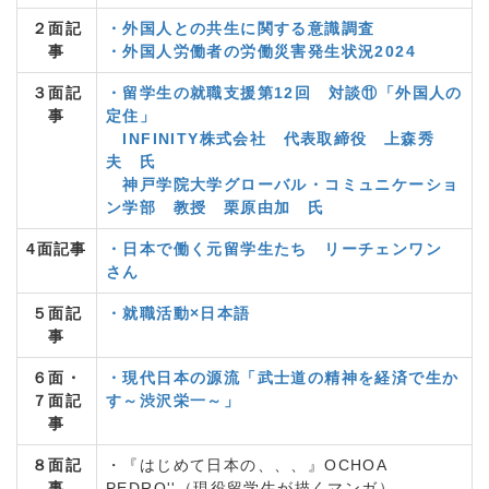
２面記
・外国人との共生に関する意識調査
事
・外国人労働者の労働災害発生状況2024
３面記
・留学生の就職支援第12回 対談⑪「外国人の
事
定住」
INFINITY株式会社 代表取締役 上森秀
夫 氏
神戸学院大学グローバル・コミュニケーショ
ン学部 教授 栗原由加 氏
4面記事
・日本で働く元留学生たち リーチェンワン
さん
５面記
・就職活動×日本語
事
６面・
・現代日本の源流「武士道の精神を経済で生か
７面記
す～渋沢栄一～」
事
８面記
・『はじめて日本の、、、』OCHOA
事
PEDRO''（現役留学生が描くマンガ）