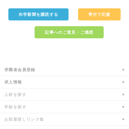
e
t
b
t
向学新聞を購読する
寄付で応援
o
e
o
r
k
で
記事へのご意見・ご感想
で
シ
シ
ェ
ェ
ア
a:1907 t:2 y:2
ア
求職者会員登録
求人情報
人材を探す
学校を探す
お部屋探しリンク集