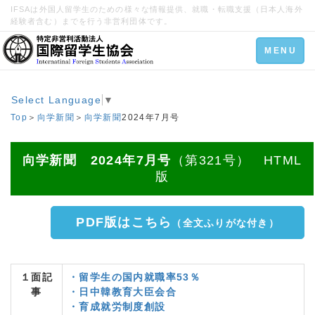
IFSAは外国人留学生のための様々な情報提供、就職・転職支援（日本人海外
経験者含む）までを行う非営利団体です。
Toggle
MENU
navigation
Select Language
▼
Top
＞
向学新聞
＞
向学新聞
2024年7月号
向学新聞 2024年7月号
（第321号） HTML
版
PDF版はこちら
（全文ふりがな付き）
１面記
・留学生の国内就職率53％
事
・日中韓教育大臣会合
・育成就労制度創設