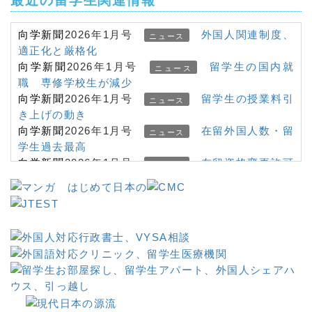
最近の留学生関連情報
向学新聞
2026年1月号
外国人関連制度、
ニュース
適正化と厳格化
向学新聞
2026年1月号
留学生の国内就
ニュース
職 専修学校生が減少
向学新聞
2026年1月号
留学生の授業料引
ニュース
き上げの動き
向学新聞
2026年1月号
在留外国人数・留
ニュース
学生過去最高
向学新聞
2026年1月号
在留資格変更許可
ニュース
申請 書類省略対象拡大
向学新聞
2026年1月号
在留カード・マイ
ニュース
＿＿＿
ナンバーカード一体化
向学新聞
2026年1月号
＜在留資格＞「経
ニュース
営・管理」厳格化、起業家の声
&
向学新聞
2025年10月号
＜専門家に聞
インタビュー
く＞外国人の受入れ 日本の現在地
向学新聞
2025年10月号
海外の日本語学
ニュース
習者４００万人超