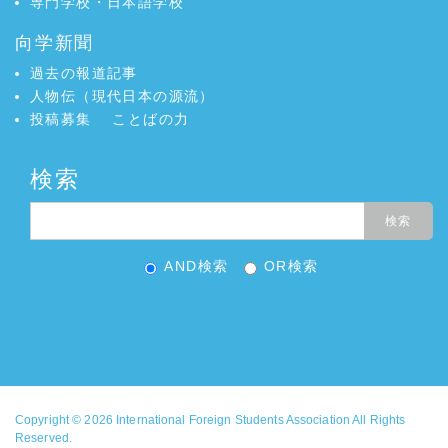
専門学校・日本語学校
ンポジウム
向学新聞
2024年10月号
高度外国人材の
向学新聞
ニュース
活躍促進
過去の報道記事
向学新聞
2024年10月号
外国人の子供の
ニュース
人物伝（現代日本の源流）
就学 実態は把握や支援に課題
投稿募集
ことばの力
向学新聞
2024年10月号
中小企業６３％
ニュース
「人手が不足している」
検索
向学新聞
2024年10月号
日本の労働移民
ニュース
政策 新たな段階に 労働移民政策レビュー
向学新聞
2024年10月号
外国人労働者
ニュース
２０４０年に９７万人不足
AND検索
OR検索
向学新聞
2024年7月号
留学生の国内就職
ニュース
率53％
向学新聞
2024年7月号
育成就労制度創設
ニュース
向学新聞
2024年7月号
日中韓教育大臣会
ニュース
合
向学新聞
2024年7月号
外国人との共生に
ニュース
関する意識調査
Copyright © 2026
International Foreign Students Association
All Rights
向学新聞
2024年7月号
外国人労働者の労
ニュース
Reserved.