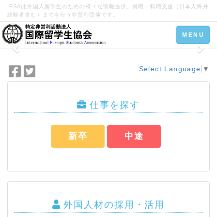
IFSAは外国人留学生のための様々な情報提供、就職・転職支援（日本人海外
経験者含む）までを行う非営利団体です。
Toggle
MENU
navigation
Select Language
▼
F
T
a
w
c
i
e
t
仕事を探す
b
t
o
e
新卒
中途
o
r
k
で
で
シ
シ
ェ
ェ
ア
ア
外国人材の採用・活用