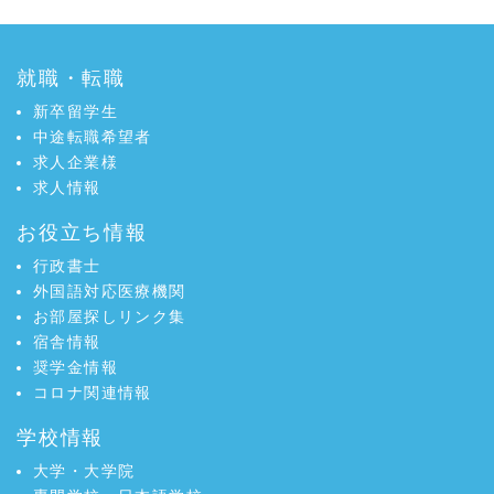
認知に課題
o
e
向学新聞
2025年4月号
在留外国人数過去
ニュース
o
r
最高 外国人留学生４０万人超
k
で
就職・転職
向学新聞
2025年4月号
外国人支援の担い
ニュース
で
シ
手 外国人支援コーディネーター
新卒留学生
シ
ェ
向学新聞
2025年4月号
外国人労働者増
ニュース
中途転職希望者
ェ
ア
加 留学生４人に３人がアルバイト
求人企業様
ア
向学新聞
2025年4月号
文部科学省 日本
ニュース
求人情報
語教育大会
お役立ち情報
向学新聞
2025年4月号
不法残留者７万４
ニュース
０００人 制度整備と適正な在留管理
行政書士
向学新聞
2025年4月号
入管庁主催イベン
ニュース
外国語対応医療機関
ト 家族連れが多数参加
お部屋探しリンク集
向学新聞
2025年1月号
外国人留学生数、
ニュース
宿舎情報
国内就職者数過去最高
奨学金情報
向学新聞
2025年1月号
認定日本語教育機
ニュース
コロナ関連情報
関 日本語教員試験スタート
学校情報
向学新聞
2025年1月号
スポーツで国際交
ニュース
流 １６カ国の外国人が参加
大学・大学院
向学新聞
2025年1月号
ＪＰ-ＭＩＲＡＩシ
ニュース