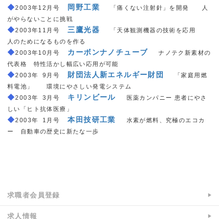
◆
＿
岡野工業
＿
2003年12月号
「痛くない注射針」を開発 人
がやらないことに挑戦
◆
＿
三鷹光器
＿
2003年11月号
「天体観測機器の技術を応用
人のためになるものを作る
◆
＿
カーボンナノチューブ
＿
2003年10月号
ナノテク新素材の
代表格 特性活かし幅広い応用が可能
◆
＿
財団法人新エネルギー財団
＿
2003年
_
9月号
「家庭用燃
料電池」 環境にやさしい発電システム
◆
＿
キリンビール
＿
2003年
_
3月号
医薬カンパニー 患者にやさ
しい「ヒト抗体医療」
◆
＿
本田技研工業
＿
2003年
_
1月号
水素が燃料、究極のエコカ
ー 自動車の歴史に新たな一歩
a:13937 t:3 y:2
求職者会員登録
求人情報