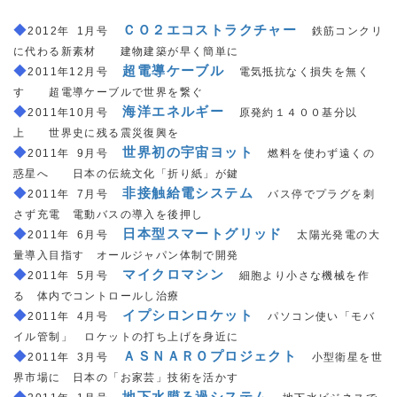
◆
＿
ＣＯ２エコストラクチャー
＿
2012年
_
1月号
鉄筋コンクリ
に代わる新素材 建物建築が早く簡単に
◆
＿
超電導ケーブル
＿
2011年12月号
電気抵抗なく損失を無く
す 超電導ケーブルで世界を繋ぐ
◆
＿
海洋エネルギー
＿
2011年10月号
原発約１４００基分以
上 世界史に残る震災復興を
◆
＿
世界初の宇宙ヨット
＿
2011年
_
9月号
燃料を使わず遠くの
惑星へ 日本の伝統文化「折り紙」が鍵
◆
＿
非接触給電システム
＿
2011年
_
7月号
バス停でプラグを刺
さず充電 電動バスの導入を後押し
◆
＿
日本型スマートグリッド
＿
2011年
_
6月号
太陽光発電の大
量導入目指す オールジャパン体制で開発
◆
＿
マイクロマシン
＿
2011年
_
5月号
細胞より小さな機械を作
る 体内でコントロールし治療
◆
＿
イプシロンロケット
＿
2011年
_
4月号
パソコン使い「モバ
イル管制」 ロケットの打ち上げを身近に
◆
＿
ＡＳＮＡＲＯプロジェクト
＿
2011年
_
3月号
小型衛星を世
界市場に 日本の「お家芸」技術を活かす
◆
＿
地下水膜ろ過システム
＿