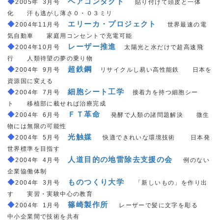
◆
＿
ヘアコンタクト
＿
2005年
_
3月号
貼り付けて頭皮と一体
化 汗も逃がし薄さ０・０３ミリ
◆
＿
エリーカ・プロジェクト
＿
2004年11月号
世界最速の電
気自動車 家庭用コンセントで充電可能
◆
＿
レーザー推進
＿
2004年10月号
太陽光と水だけで超高速飛
行 人類待望の夢の乗り物
◆
＿
超鉄鋼
◇
2004年
_
9月号
リサイクルし易い高性能鉄 日本を
資源国に変える
◆
＿
細胞シート工学
＿
2004年
_
7月号
接着力を持つ細胞シー
ト 移植部に載せれば治療完成
◆
＿
ＦＴ革命
＿
2004年
_
6月号
発酵で人類の諸問題解決 微生
物には無限の可能性
◆
＿
光触媒
＿
2004年
_
5月号
快適できれいな環境技術 日本発
世界標準を目指す
◆
＿
人道目的の地雷除去支援の会
＿
2004年
_
4月号
例のない
企業協働体制
◆
＿
ものつくり大学
＿
2004年
_
3月号
「新しいもの」を作り出
す 実習・実験中心の教育
◆
＿
篠崎製作所
＿
2004年
_
1月号
レーザーで髪に文字を彫る
中小企業間で技術を共有