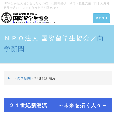
IFSAは外国人留学生のための様々な情報提供、就職・転職支援（日本人海外
経験者含む）までを行う非営利団体です。
Toggle
MENU
navigation
ＮＰＯ法人 国際留学生協会／
向
学新聞
Top
＞
向学新聞
＞21世紀新潮流
２１世紀新潮流 ～未来を拓く人々～