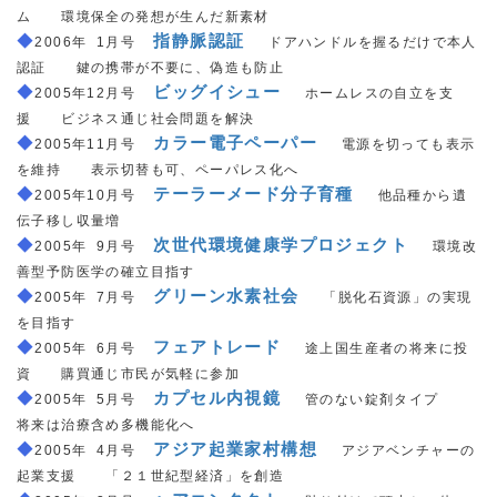
ム 環境保全の発想が生んだ新素材
◆
＿
指静脈認証
＿
2006年
_
1月号
ドアハンドルを握るだけで本人
認証 鍵の携帯が不要に、偽造も防止
◆
＿
ビッグイシュー
＿
2005年12月号
ホームレスの自立を支
援 ビジネス通じ社会問題を解決
◆
＿
カラー電子ペーパー
＿
2005年11月号
電源を切っても表示
を維持 表示切替も可、ペーパレス化へ
◆
＿
テーラーメード分子育種
＿
2005年10月号
他品種から遺
伝子移し収量増
◆
＿
次世代環境健康学プロジェクト
＿
2005年
_
9月号
環境改
善型予防医学の確立目指す
◆
＿
グリーン水素社会
◇
2005年
_
7月号
「脱化石資源」の実現
を目指す
◆
＿
フェアトレード
＿
2005年
_
6月号
途上国生産者の将来に投
資 購買通じ市民が気軽に参加
◆
＿
カプセル内視鏡
＿
2005年
_
5月号
管のない錠剤タイプ
将来は治療含め多機能化へ
◆
＿
アジア起業家村構想
＿
2005年
_
4月号
アジアベンチャーの
起業支援 「２１世紀型経済」を創造