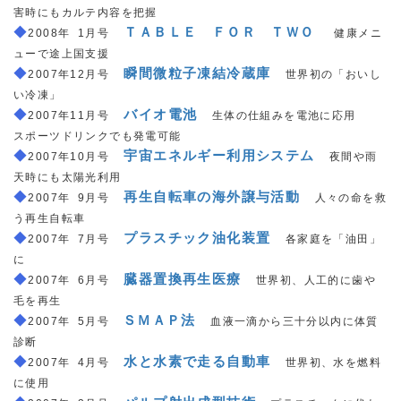
害時にもカルテ内容を把握
◆
＿
ＴＡＢＬＥ ＦＯＲ ＴＷＯ
＿
2008年
_
1月号
健康メニ
ューで途上国支援
◆
＿
瞬間微粒子凍結冷蔵庫
＿
2007年12月号
世界初の「おいし
い冷凍」
◆
＿
バイオ電池
＿
2007年11月号
生体の仕組みを電池に応用
スポーツドリンクでも発電可能
◆
＿
宇宙エネルギー利用システム
＿
2007年10月号
夜間や雨
天時にも太陽光利用
◆
＿
再生自転車の海外譲与活動
＿
2007年
_
9月号
人々の命を救
う再生自転車
◆
＿
プラスチック油化装置
＿
2007年
_
7月号
各家庭を「油田」
に
◆
＿
臓器置換再生医療
＿
2007年
_
6月号
世界初、人工的に歯や
毛を再生
◆
_
ＳＭＡＰ法
＿
2007年
_
5月号
血液一滴から三十分以内に体質
診断
◆
＿
水と水素で走る自動車
＿
2007年
_
4月号
世界初、水を燃料
に使用