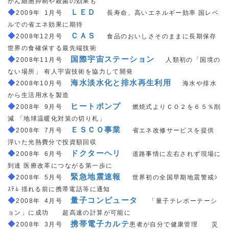
がん細胞抑制や殺菌の効果も
◆
＿
ＬＥＤ
＿
2009年
_
1月号
長寿命、高いエネルギー効率 国レベ
ルでの省エネ効果に期待
◆
＿
ＣＡＳ
◇
2008年12月号
食品のおいしさそのままに長期保存
世界の食確保する最先端技術
◆
＿
国際宇宙ステーション
＿
2008年11月号
人類初の「国境の
ない場所」 有人宇宙技術を協力して開発
◆
＿
海水淡水化と排水再生利用
＿
2008年10月号
海水や排水
から生活用水を製造
◆
＿
ヒートポンプ
＿
2008年
_
9月号
燃焼式よりＣＯ２を６５％削
減 「地球温暖化対策の切り札」
◆
＿
ＥＳＣＯ事業
＿
2008年
_
7月号
省エネ改修サービスを提供
浮いた光熱費分で投資額回収
◆
＿
ドクターヘリ
＿
2008年
_
6月号
道路事情に左右されず現場に
到達 医療改革につながる第一歩に
◆
＿
緊急地震速報
＿
2008年
_
5月号
世界初の全国早期地震警戒ｼ
ｽﾃﾑ 揺れる前に携帯電話等に通知
◆
＿
量子コンピュータ
＿
2008年
_
4月号
「量子テレポーテーシ
ョン」に成功 超高速の計算が可能に
◆
＿
携帯電子カルテ
2008年
_
3月号
患者が自分で健康管理 災