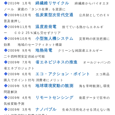
◆
＿
綿繊維リサイクル
＿
2010年
_
1月号
綿繊維からバイオエタ
ノール 家庭の「タンス在庫」を資源に
◆
＿
低炭素型次世代交通
＿
2009年12月号
公共財としてのＥＶ
普及後押し
◆
＿
温度差発電
＿
2009年11月号
捨てている熱からエネルギ
ー ＣＯ２ 25％減も労せずクリア
◆
＿
小型無人機システム
＿
2009年10月号
災害時の状況把握に
効果 地域のセーフティネット構築
◆
＿
地熱発電
＿
2009年
_
9月号
クリーンな純国産エネルギー
二十四時間安定供給が可能
◆
＿
省エネビジネスの推進
＿
2009年
_
7月号
オールジャパンの
省エネプロジェクト
◆
＿
エコ・アクション・ポイント
＿
2009年
_
6月号
エコ商品
購入でポイント付与 消費者にメリット
◆
＿
地球環境変動の観測
＿
2009年
_
5月号
海を常時観測し環境
問題解決
◆
＿
リモートセンシング
＿
2009年
_
4月号
衛星データで百年の
気候変動予測
◆
＿
ナノバブル
＿
2009年
_
3月号
生命力活性化させる消えない泡