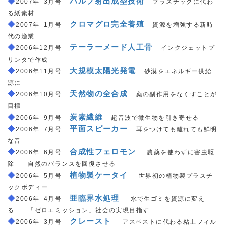
◆
＿
パルプ射出成型技術
＿
2007年
_
3月号
プラスチックに代わ
る紙素材
◆
＿
クロマグロ完全養殖
＿
2007年
_
1月号
資源を増強する新時
代の漁業
◆
＿
テーラーメード人工骨
＿
2006年12月号
インクジェットプ
リンタで作成
◆
＿
大規模太陽光発電
＿
2006年11月号
砂漠をエネルギー供給
源に
◆
＿
天然物の全合成
＿
2006年10月号
薬の副作用をなくすことが
目標
◆
＿
炭素繊維
＿
2006年
_
9月号
超音波で微生物を引き寄せる
◆
＿
平面スピーカー
＿
2006年
_
7月号
耳をつけても離れても鮮明
な音
◆
＿
合成性フェロモン
＿
2006年
_
6月号
農薬を使わずに害虫駆
除 自然のバランスを回復させる
◆
＿
植物製ケータイ
＿
2006年
_
5月号
世界初の植物製プラスチ
ックボディー
◆
＿
亜臨界水処理
＿
2006年
_
4月号
水で生ゴミを資源に変え
る 「ゼロエミッション」社会の実現目指す
◆
＿
クレースト
＿
2006年
_
3月号
アスベストに代わる粘土フィル