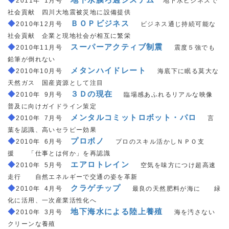
2011年
_
1月号
地下水ビジネスで
社会貢献 四川大地震被災地に設備提供
◆
＿
ＢＯＰビジネス
＿
2010年12月号
ビジネス通じ持続可能な
社会貢献 企業と現地社会が相互に繁栄
◆
＿
スーパーアクティブ制震
＿
2010年11月号
震度５強でも
鉛筆が倒れない
◆
＿
メタンハイドレート
＿
2010年10月号
海底下に眠る莫大な
天然ガス 国産資源として注目
◆
＿
３Ｄの現在
＿
2010年
_
9月号
臨場感あふれるリアルな映像
普及に向けガイドライン策定
◆
＿
メンタルコミットロボット・パロ
＿
2010年
_
7月号
言
葉を認識、高いセラピー効果
◆
＿
プロボノ
＿
2010年
_
6月号
プロのスキル活かしＮＰＯ支
援 「仕事とは何か」を再認識
◆
＿
エアロトレイン
＿
2010年
_
5月号
空気を味方につけ超高速
走行 自然エネルギーで交通の姿を革新
◆
＿
クラゲチップ
＿
2010年
_
4月号
最良の天然肥料が海に 緑
化に活用、一次産業活性化へ
◆
＿
地下海水による陸上養殖
＿
2010年
_
3月号
海を汚さない
クリーンな養殖